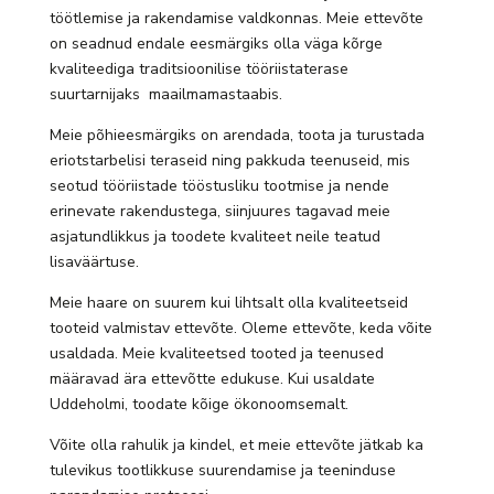
töötlemise ja rakendamise valdkonnas. Meie ettevõte
on seadnud endale eesmärgiks olla väga kõrge
kvaliteediga traditsioonilise tööriistaterase
suurtarnijaks maailmamastaabis.
Meie põhieesmärgiks on arendada, toota ja turustada
eriotstarbelisi teraseid ning pakkuda teenuseid, mis
seotud tööriistade tööstusliku tootmise ja nende
erinevate rakendustega, siinjuures tagavad meie
asjatundlikkus ja toodete kvaliteet neile teatud
lisaväärtuse.
Meie haare on suurem kui lihtsalt olla kvaliteetseid
tooteid valmistav ettevõte. Oleme ettevõte, keda võite
usaldada. Meie kvaliteetsed tooted ja teenused
määravad ära ettevõtte edukuse. Kui usaldate
Uddeholmi, toodate kõige ökonoomsemalt.
Võite olla rahulik ja kindel, et meie ettevõte jätkab ka
tulevikus tootlikkuse suurendamise ja teeninduse